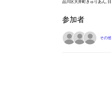
品川区大井町きゅりあん, 日
参加者
その他