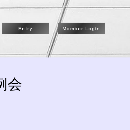
Entry
Member Login
例会